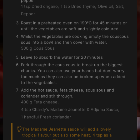
pepper
1 tsp Dried origano,
1 tsp Dried thyme,
Olive oil,
Salt,
Pepper
Roast in a preheated oven on 190℃ for 45 minutes or
until the vegetables are soft and slightly coloured.
Whilst the vegetables are cooking empty the couscous
sous into a bowl and then cover with water.
500 g Cous Cous
Leave to absorb the water for 20 minutes
Fork through the cous cous to break up the biggest
chunks. You can also use your hands but dont worry
too much as they can also be broken up when added
to the vegetables.
Add the hot sauce, feta cheese, sous sous and
coriander and stir through.
400 g Feta cheese,
4 tsp Chardy's Madame Jeanette & Adjuma Sauce,
1 handful Fresh coriander
The Madame Jeanette sauce will add a lovely
tropical flavour but also some heat. 4 tsp as a