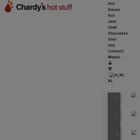
Hot
Sauce
Hot
Jam
Chilli
Chocolate
Over
ons
Contact
Winkel
Account
Cart
NL
EN
FR
Spicy Madame Jeanette, Roast
Vegetable Couscous