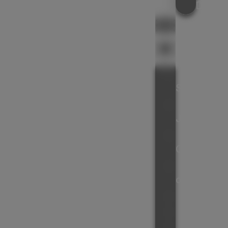
DE
Roast vegetable couscous infused with a lovely tropical hit
of Madame Jeanette heat.
Recept afdrukken
Hot
Pin recept
Sauce
Hot
Jam
VOORBEREIDINGSTIJD
BEREIDINGSTIJD
Chilli
30
min
45
min
Chocolate
Over
GANG
KEUKEN
ons
Side Dish
Mediterranean
Contac
Winkel
PORTIES
8