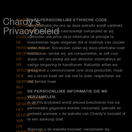
Chardy's
ONZE
ONZE PERSOONLIJKE ETHISCHE CODE.
PERSOONLIJKE
Alle informatie die ons op deze website wordt verstrekt,
Privacybeleid
ETHISCHE
wordt door ons als vertrouwelijk behandeld en wij
CODE
verbinden ons ertoe deze informatie uit principe te
DE
beschermen tegen diegenen die er misbruik van zouden
PERSOONLIJKE
willen maken. Bovendien zullen wij deze informatie nooit
INFORMATIE
misbruiken, omdat wij, als consumenten, er zelf voor
DIE
staan om ons bedrijf als een ethische, informatieve en
WE
veilige omgeving te handhaven. Natuurlijk willen we
VERZAMELEN.
graag met u communiceren over onze producten, maar
HOE
als u ervoor kiest om dat niet te doen, respecteren we
GEBRUIKEN
dat zonder meer.
WIJ
DE PERSOONLIJKE INFORMATIE DIE WE
UW
VERZAMELEN.
PERSOONLIJKE
In dit Privacybeleid wordt precies beschreven hoe uw
GEGEVENS?
persoonlijke gegevens worden verzameld, gebruikt en
HET
gedeeld wanneer u de website van Chardy's bezoekt of
DELEN
er een aankoop doet.
VAN
UW
Wanneer u de website bezoekt, verzamelen wij