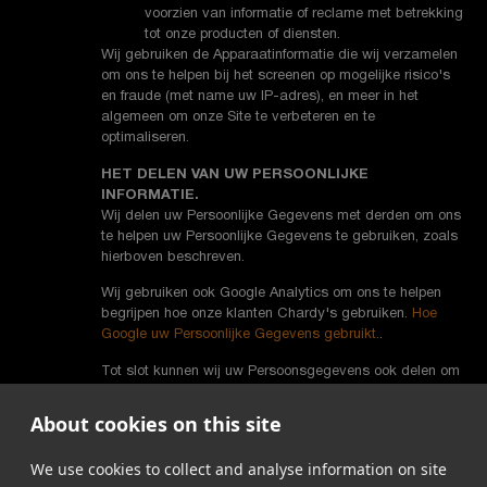
voorzien van informatie of reclame met betrekking
tot onze producten of diensten.
Wij gebruiken de Apparaatinformatie die wij verzamelen
om ons te helpen bij het screenen op mogelijke risico's
en fraude (met name uw IP-adres), en meer in het
algemeen om onze Site te verbeteren en te
optimaliseren.
HET DELEN VAN UW PERSOONLIJKE
INFORMATIE.
Wij delen uw Persoonlijke Gegevens met derden om ons
te helpen uw Persoonlijke Gegevens te gebruiken, zoals
hierboven beschreven.
Wij gebruiken ook Google Analytics om ons te helpen
begrijpen hoe onze klanten Chardy's gebruiken.
Hoe
Google uw Persoonlijke Gegevens gebruikt.
.
Tot slot kunnen wij uw Persoonsgegevens ook delen om
te voldoen aan toepasselijke wet- en regelgeving, om te
reageren op huiszoekingsbevelen of andere wettelijke
About cookies on this site
verzoeken om informatie die wij ontvangen, of om onze
rechten anderszins te beschermen.
We use cookies to collect and analyse information on site