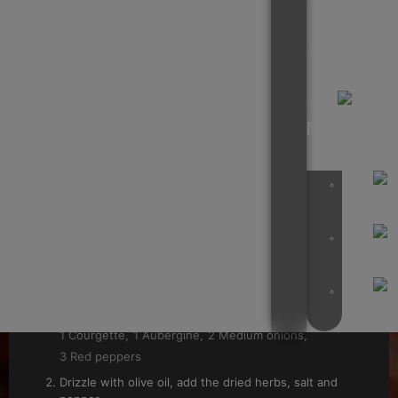
Account
INGREDIËNTEN
1
Courgette
1
Aubergine
Cart
2
Medium onions
3
Red peppers
1
tsp
Dried origano
NL
1
tsp
Dried thyme
Olive oil
Salt
Pepper
500
g
Cous Cous
EN
400
g
Feta cheese
4
tsp
Chardy's Madame Jeanette & Adjuma Sauce
1
handful
Fresh coriander
FR
INSTRUCTIES
DE
Wash the vegetables and cut into rough chunks.
1 Courgette,
1 Aubergine,
2 Medium onions,
3 Red peppers
Drizzle with olive oil, add the dried herbs, salt and