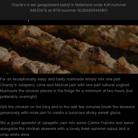
Chardy's is een geregistreerd bedrijf in Nederland onder KvK-nummer:
94653976 en BTW-nummer: NL866849440B01
Jalapeno Chicken Skewers
For an exceptionally easy and tasty marinade simply mix one part
Chardy’s Jalapeno, Lime and Mezcal jam with one part natural yoghurt.
Marinade the chicken pieces in the fridge for a minimum of two hours (but
preferably overnight).
Grill the chicken on the bbq and in the last few minutes brush the skewers
generously with more jam to create a luxurious sticky sweet glaze.
Stir a good spoonful of Jalapeño Jam into some Crème Fraîche and serve
alongside the chicken skewers with a lovely fresh summer salad and a
crisp white wine.