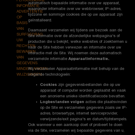
PERSOONLIJKE
automatisch bepaalde informatie over uw apparaat,
INFORMATIE.
waaronder informatie over uw webbrowser, IP-adres,
ADVERTENTIE
tijdzone en sommige cookies die op uw apparaat zijn
OP
geïnstalleerd.
BASIS
VAN
Daarnaast verzamelen wij tijdens uw bezoek aan de
SURFGEDRAG.
Site informatie over de afzonderlijke webpagina's of
UW
producten die u bekijkt, welke websites of zoektermen u
RECHTEN.
naar de Site hebben verwezen en informatie over uw
BEWAREN
interactie met de Site. Wij noemen deze automatisch
VAN
verzamelde informatie
Apparaatinformatie.
.
GEGEVENS.
MINDERJARIGEN.
Wij verzamelen Apparaatinformatie met behulp van de
WIJZIGINGEN.
volgende technologieën:
Cookies
zijn gegevensbestanden die op uw
apparaat of computer worden geplaatst en vaak
een anonieme unieke identificatiecode bevatten.
Logbestanden volgen
acties die plaatsvinden
op de Site en verzamelen gegevens zoals uw IP-
adres, browsertype, internet serviceprovider,
verwijzende/exit pagina's en datum/tijdstempels.
Ook wanneer u een aankoop doet of probeert te doen
via de Site, verzamelen wij bepaalde gegevens van u,