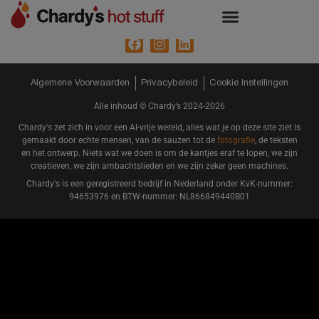
Chardy
‘
s
hot stuff
, fine artisan hot sauces, hot jams and chilli
chocolates.
Hot Sauce
Chilli Chocolate
Algemene Voorwaarden
Privacybeleid
Cookie Instellingen
Alle inhoud © Chardy’s
2024-2026
Chardy's zet zich in voor een AI-vrije wereld, alles wat je op deze site ziet is
gemaakt door echte mensen, van de sauzen tot de
fotografie
, de teksten
en het ontwerp. Niets wat we doen is om de kantjes eraf te lopen, we zijn
creatieven, we zijn ambachtslieden en we zijn zeker geen machines.
Chardy's is een geregistreerd bedrijf in Nederland onder KvK-nummer:
94653976 en BTW-nummer: NL866849440B01