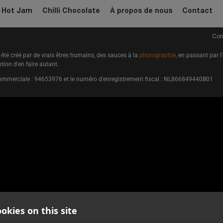
hilli chocolates.
Hot Jam
Chilli Chocolate
À propos de nous
Contact
Cond
été créé par de vrais êtres humains, des sauces à la
photographie
, en passant par l
tion d'en faire autant.
 commerciale : 94653976 et le numéro d'enregistrement fiscal : NL866849440B01
okies on this site