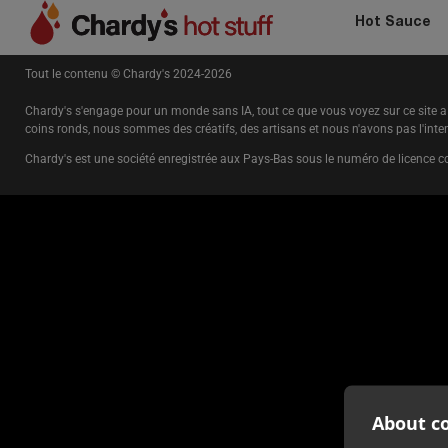
Chardy
‘
s
hot stuff
, fine artisan hot sauces, hot jams and c
Hot Sauce
Tout le contenu © Chardy's
2024-2026
Chardy's s'engage pour un monde sans IA, tout ce que vous voyez sur ce site a 
coins ronds, nous sommes des créatifs, des artisans et nous n'avons pas l'inten
Chardy's est une société enregistrée aux Pays-Bas sous le numéro de licence
About co