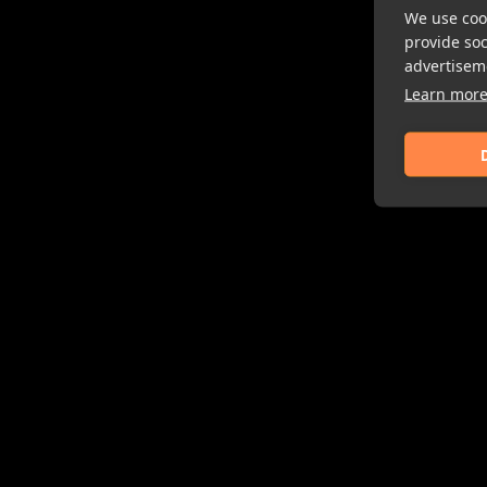
We use cook
provide so
advertisem
Learn mor