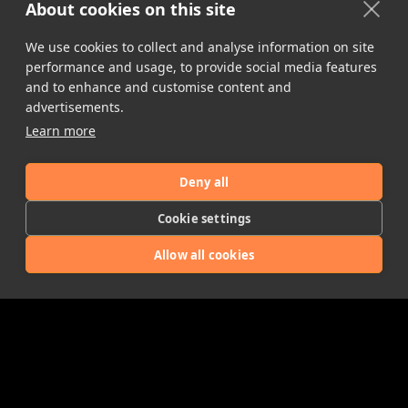
About cookies on this site
We use cookies to collect and analyse information on site
performance and usage, to provide social media features
and to enhance and customise content and
advertisements.
Learn more
Deny all
Cookie settings
Allow all cookies
Chardy
‘
s
hot stuff
, fine artisan hot sauces, hot jams and chilli
chocolates.
Bedingungen der Dienstleistung
Datenschutzbestimmungen
Cookie-Einstellungen